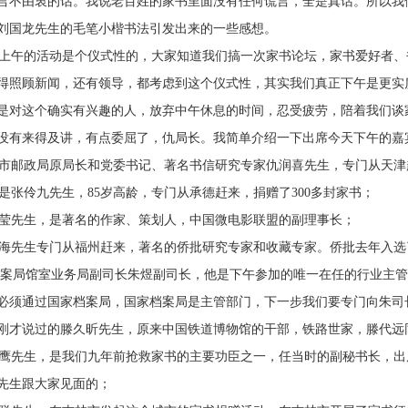
言不由衷的话。我说老百姓的家书里面没有任何谎言，全是真话。所以我
刘国龙先生的毛笔小楷书法引发出来的一些感想。
午的活动是个仪式性的，大家知道我们搞一次家书论坛，家书爱好者、书
得照顾新闻，还有领导，都考虑到这个仪式性，其实我们真正下午是更实
是对这个确实有兴趣的人，放弃中午休息的时间，忍受疲劳，陪着我们谈
没有来得及讲，有点委屈了，仇局长。我简单介绍一下出席今天下午的嘉
邮政局原局长和党委书记、著名书信研究专家仇润喜先生，专门从天津
张伶九先生，85岁高龄，专门从承德赶来，捐赠了300多封家书；
先生，是著名的作家、策划人，中国微电影联盟的副理事长；
先生专门从福州赶来，著名的侨批研究专家和收藏专家。侨批去年入选
案局馆室业务局副司长朱煜副司长，他是下午参加的唯一在任的行业主管
必须通过国家档案局，国家档案局是主管部门，下一步我们要专门向朱司
刚才说过的滕久昕先生，原来中国铁道博物馆的干部，铁路世家，滕代远
先生，是我们九年前抢救家书的主要功臣之一，任当时的副秘书长，出
先生跟大家见面的；