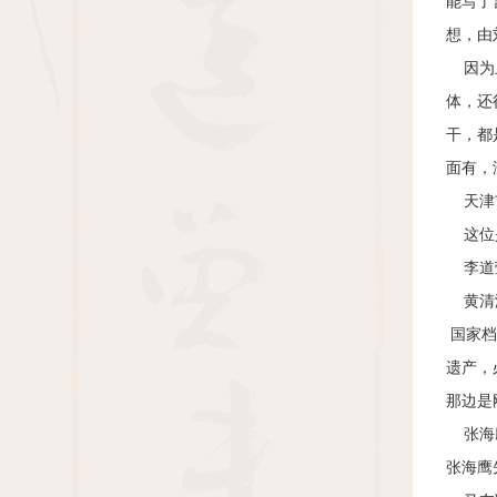
能写了
想，由
因为上
体，还
干，都
面有，
天津市
这位是
李道莹
黄清海
国家档
遗产，
那边是
张海鹰
张海鹰