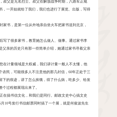
，叔父是无名烈士。叔父在解放战争时期，八路军正规
书，一开始就给了我们，我们也进行了展览、出版，写得
封家书，是第一位从外地亲自坐火车把家书送到北京，
后写了很多家书，教育她怎么做人、做事。通过家书李
是父亲的历史只有那一些简单介绍，她通过家书寻着父亲
您在计量领域是大权威，我们讲计量一般人不太懂，他
个农民，可能很多人不注意他的那几封信，60年正处于三
留下的痕迹，讲了怎么挨饿，得了什么病，吃多少、给发
整个过程都展现出来了。
正在搞书信文化，和我们是同行。邮政文史中心搞文史
月10号发行书信邮票同时搞了一个展，就是何俊波先生