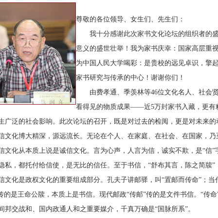
尊敬的各位领导、女生们、先生们：
我十分感谢此次家书文化论坛的组织者的盛
意义的盛世壮举！我为家书庆幸：国家高层重
为中国人民大学喝彩：是贵校的远见卓识，擎
家书研究与传承的中心！谢谢你们！
由费孝通、季羡林等46位文化名人、社会贤达
看得见的物质成果——近5万封家书入藏，更有
生广泛的社会影响。此次论坛的召开，既是对过去的检阅，更是对未来的
化博大精深，源远流长。无论在个人、在家庭、在社会、在国家，乃至
化从本质上说是诚信文化。言为心声，人言为信，诚实不欺，是“信”
隐私，都托付给信使，是无比的信任。至于书信，“舒布其言，陈之简牍
化是政权文化的重要组成部分。孔夫子讲邮驿，叫“置邮而传命”；当代
”传的是王命公牍，本质上是书信。现代邮政“传邮”传的是文件书信。“传命
间邦交战和、国内政通人和之重要媒介，千真万确是“国脉所系”。