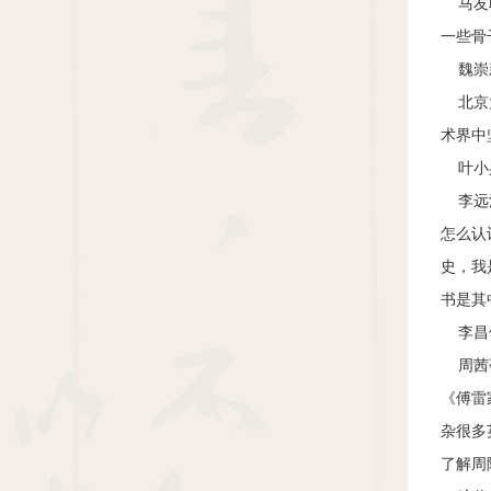
马友联
一些骨
魏崇新
北京大
术界中
叶小兵
李远江
怎么认
史，我
书是其
李昌伦
周茜莓
《傅雷
杂很多
了解周