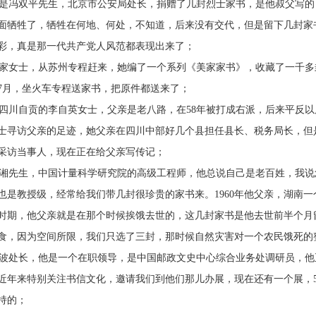
冯双平先生，北京市公安局处长，捐赠了几封烈士家书，是他叔父写的
面牺牲了，牺牲在何地、何处，不知道，后来没有交代，但是留下几封家
彩，真是那一代共产党人风范都表现出来了；
女士，从苏州专程赶来，她编了一个系列《美家家书》，收藏了一千多
5年7月，坐火车专程送家书，把原件都送来了；
川自贡的李自英女士，父亲是老八路，在58年被打成右派，后来平反以
士寻访父亲的足迹，她父亲在四川中部好几个县担任县长、税务局长，但
采访当事人，现在正在给父亲写传记；
先生，中国计量科学研究院的高级工程师，他总说自己是老百姓，我说
也是教授级，经常给我们带几封很珍贵的家书来。1960年他父亲，湖南一
时期，他父亲就是在那个时候挨饿去世的，这几封家书是他去世前半个月
食，因为空间所限，我们只选了三封，那时候自然灾害对一个农民饿死的
处长，他是一个在职领导，是中国邮政文史中心综合业务处调研员，他
近年来特别关注书信文化，邀请我们到他们那儿办展，现在还有一个展，5
持的；