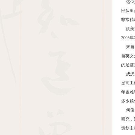
这位是
部队里
非常精
姚美家
200
来自四
自英女
的足迹
成汉湘
是高工
年困难
多少粮
何俊波
研究，
策划主