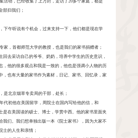
活动，已经收集了上万封，走访了20多个家庭，都是
全部归我们；
，下午听说有个机会，过来支持一下，他们都是现在学
专家，首都师范大学的教授，也是我们的家书捐赠者；
生回去采访自己的爷爷、奶奶，培养中学生的历史意识，
志，他的很多观点和我是一致的，他也是强调小人物的历
中，也有大量的家书作为素材，日记、家书、回忆录，家
，是北京烟草专卖局的干部，处长；
年代初他在美国留学，周院士在国内写给他的信，和
士是在美国读的硕士、博士，学贯中西。他的家书里面夹
给我们。我们想单独出版一本《院士家书》，因为大家不
院士的人生和亲情；