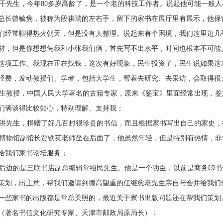
先生，今年80多岁高龄了，是一个老的科技工作者。说起他可能一般人
总长曾毓隽，被称为段祺瑞的左右手，留下的家书在展厅里有展示，他保
们经常聊得热火朝天，但是没有人整理。说起来有个困境，我们这里边几
材，但是你想想凭我和小张我们俩，首先写不出水平，时间也根本不可能
这项工作。我现在正在找钱，这次有好现象，民生投资了，民生说如果这
经费，发动教授们、学者，包括大学生，帮着去研究、去采访，会取得很
教授，中国人民大学著名的古籍专家，原来《鉴宝》里面经常出现，鉴
们俩谈得比较知心，特别理解、支持我；
先生，捐赠了好几百封很珍贵的书信，而且根据家书写出自己的家史，
物馆副馆长贾铁英老师坐在后面了，他虽然年轻，但是特别有热情，非
给我们家书论坛服务；
边的是三联书店副总编辑常绍民先生。他是一个功臣，以前是商务印书
策划，出主意，帮我们邀请到德高望重的任继愈老先生亲自与会并给我们
一些家书的出版都是常总关照的，最近关于家书出版问题还在帮我们策划
（著名书信文化研究专家、天津市邮政局原局长）：