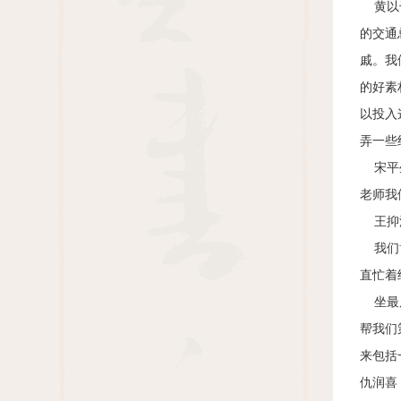
黄以干
的交通
戚。我
的好素
以投入
弄一些
宋平生
老师我
王抑洪
我们博
直忙着
坐最后
帮我们
来包括
仇润喜