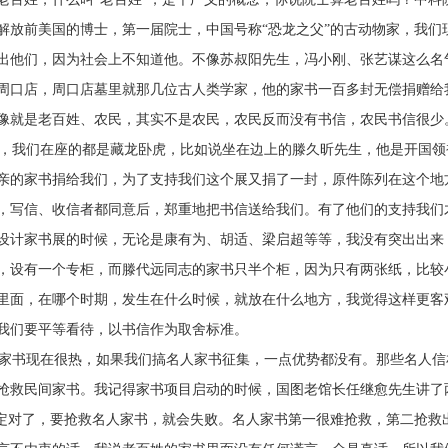
解放前美国的博士，第一届院士，中国号称“恐龙之父”的古动物家，我
出他们，因为社会上不知道他。不像苏叔阳先生，冯小刚、张艺谋这么名
周口店，周口店墓里就那几位古人类学家，他的家书一百多封无偿捐赠给
像就是老百姓、农民，其实不是农民，农民反而没有书信，农民书信很少
我们在座的都是藏龙卧虎，比如说坐在边上的滕久昕先生，他是开国领
亲的家书捐给我们，为了支持我们这个展又捐了一封，原件陈列在这个地
，写信、收信者都同意后，郑重地把书信送给我们。有了他们的支持我们
设计家书展的时候，无论是康有为、胡适、梁启超等等，我没有突出出来
，设有一个专柜，而滕代远同志的家书只半个柜，因为只有两张纸，比较
里面，在哪个时期，发生在什么时候，就放在什么地方，我觉得这样更客
我们要平等看待，以书信作为取舍标准。
书现在很热，如果我们搞名人家书征集，一点优势都没有。那些名人信
抢救民间家书。我记得家书项目启动的时候，国图老馆长任继愈先生讲了
”定对了，要抢救名人家书，就会失败。名人家书第一很难抢救，第二抢