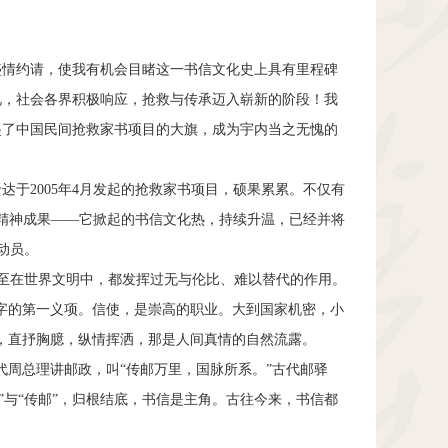
情约请，使我有机会目睹这一书信文化史上具有里程碑
视，社会各界积极响应，抢救与传承迈入崭新的阶段！我
起了中国民间抢救家书项目的大旗，成为宇内当之无愧的
于2005年4月发起的抢救家书项目，硕果累累。不仅有
精神成果——它掀起的书信文化热，持续升温，已经并将
动员。
在世界文明中，都发挥过无与伦比、难以替代的作用。
字的第一义项。信使，是崇高的职业。大到国家机密，小
”，直抒胸臆，纵情挥洒，那是人间真情的自然流露。
周总理讲邮政，叫“传邮万里，国脉所系。”古代邮驿
”与“传邮”，归根结底，书信是主角。古往今来，书信都