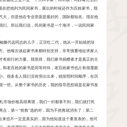
们现在把他列为民间家书，展出的时候还作为百姓家书，我
气大，但是他在专业里面是最好的，国际都知名。现在他
我们。所以我们说，民间家书是一个海洋，一说民间家
。
袖滕代远同志的儿子，正宗红二代，他从一开始就把珍
方。他每次谈起家书来都特别支持，非常慎重地征求家人
才有前行的力量。我觉得，我们家书捐赠者才是真正的主
，和老百姓的家书是同等对待，老百姓家书也占有很显眼
小。很多名人我们没有突出出来，就按照时间顺序，在历
观一些。从整个家书的历史，我的指导思想就是在家书发
札市场价格高得离谱，我们一封都拿不到，我们就打民
两点，第一“抢救”选的对，因为不抢救就消失了；第二
救出来也不一定是真实的，因为他知道这个要发表的，他可