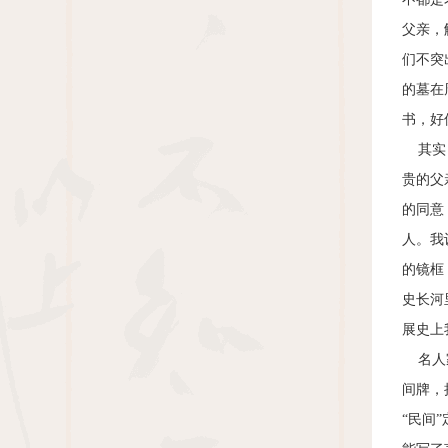
父亲，
们不突
的墓在
书，好
其实，
贵的父
的同意
人。我
的镜框
史长河
展史上
名人家
间牌，
“民间