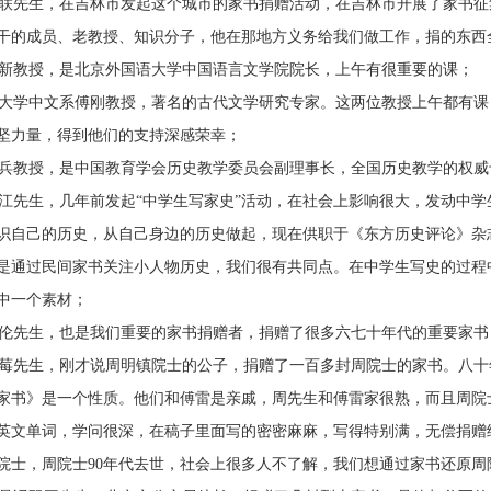
先生，在吉林市发起这个城市的家书捐赠活动，在吉林市开展了家书征集
干的成员、老教授、知识分子，他在那地方义务给我们做工作，捐的东西
教授，是北京外国语大学中国语言文学院院长，上午有很重要的课；
学中文系傅刚教授，著名的古代文学研究专家。这两位教授上午都有课
坚力量，得到他们的支持深感荣幸；
教授，是中国教育学会历史教学委员会副理事长，全国历史教学的权威
先生，几年前发起“中学生写家史”活动，在社会上影响很大，发动中学
识自己的历史，从自己身边的历史做起，现在供职于《东方历史评论》杂
是通过民间家书关注小人物历史，我们很有共同点。在中学生写史的过程
中一个素材；
先生，也是我们重要的家书捐赠者，捐赠了很多六七十年代的重要家书
先生，刚才说周明镇院士的公子，捐赠了一百多封周院士的家书。八十
家书》是一个性质。他们和傅雷是亲戚，周先生和傅雷家很熟，而且周院
英文单词，学问很深，在稿子里面写的密密麻麻，写得特别满，无偿捐赠
院士，周院士90年代去世，社会上很多人不了解，我们想通过家书还原周