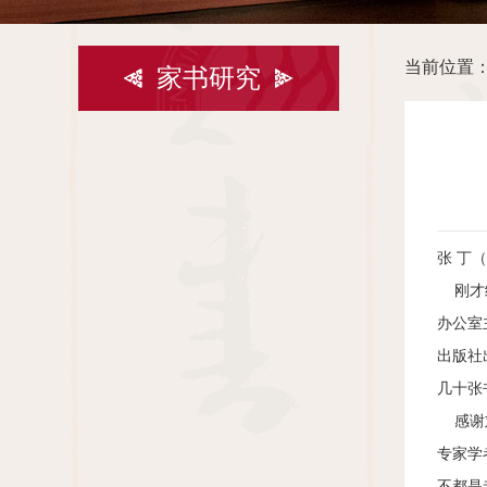
当前位置
家书研究
张 丁
刚才给
办公室
出版社
几十张
感谢刘
专家学
不都是