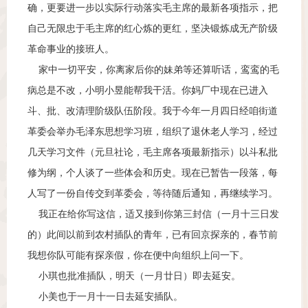
确，更要进一步以实际行动落实毛主席的最新各项指示，把
自己无限忠于毛主席的红心炼的更红，坚决锻炼成无产阶级
革命事业的接班人。
家中一切平安，你离家后你的妹弟等还算听话，鸾鸾的毛
病总是不改，小明小昱能帮我干活。你妈厂中现在已进入
斗、批、改清理阶级队伍阶段。我于今年一月四日经咱街道
革委会举办毛泽东思想学习班，组织了退休老人学习，经过
几天学习文件（元旦社论，毛主席各项最新指示）以斗私批
修为纲，个人谈了一些体会和历史。现在已暂告一段落，每
人写了一份自传交到革委会，等待随后通知，再继续学习。
我正在给你写这信，适又接到你第三封信（一月十三日发
的）此间以前到农村插队的青年，已有回京探亲的，春节前
我想你队可能有探亲假，你在便中向组织上问一下。
小琪也批准插队，明天（一月廿日）即去延安。
小美也于一月十一日去延安插队。