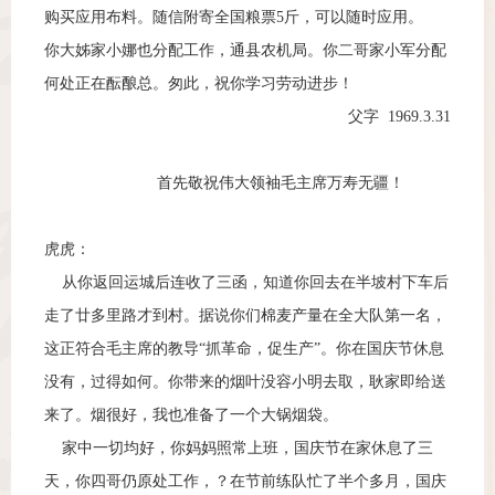
购买应用布料。随信附寄全国粮票5斤，可以随时应用。
你大姊家小娜也分配工作，通县农机局。你二哥家小军分配
何处正在酝酿总。匆此，祝你学习劳动进步！
父字 1969.3.31
首先敬祝伟大领袖毛主席万寿无疆！
虎虎：
从你返回运城后连收了三函，知道你回去在半坡村下车后
走了廿多里路才到村。据说你们棉麦产量在全大队第一名，
这正符合毛主席的教导“抓革命，促生产”。你在国庆节休息
没有，过得如何。你带来的烟叶没容小明去取，耿家即给送
来了。烟很好，我也准备了一个大锅烟袋。
家中一切均好，你妈妈照常上班，国庆节在家休息了三
天，你四哥仍原处工作，？在节前练队忙了半个多月，国庆