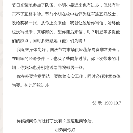
节日光荣地参加了队伍。小明小昱近来也有进步，但总有时
忘不了互相争吵。节前小明在校中被评为红军连五好战士，
发给奖状一张。从你上次来信，我就让他给你写信，始终他
也没写出来，真够懒的。望你随后来信，对？明昱等多提他
们的缺点，同时多鼓励她（他）们为盼！
我近来身体尚好，国庆节前市场供应蔬菜肉食非常齐全，
在咱家的经济条件下，也买了些肉菜过节。你上次带来的叶
烟，你妈妈也分别地送给同院邻居一些。
你在外要注意团结，要踏踏实实工作，同时必须注意身体
为要。匆此即祝进步
父 示 1969.10.7
你妈妈问你泻肚好了没有？应速服药诊治。
明弟问你好