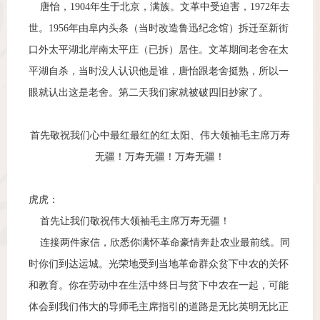
唐怡，1904年生于北京，满族。文革中受迫害，1972年去
世。1956年由阜内头条（当时改造鲁迅纪念馆）拆迁至新街
口外太平湖北岸南太平庄（已拆）居住。文革期间老舍在太
平湖自杀，当时没人认识他是谁，唐怡跟老舍挺熟，所以一
眼就认出这是老舍。第二天我们家就被破四旧抄家了。
首先敬祝我们心中最红最红的红太阳、伟大领袖毛主席万寿
无疆！万寿无疆！万寿无疆！
虎虎：
首先让我们敬祝伟大领袖毛主席万寿无疆！
连接两件家信，欣悉你满怀革命豪情奔赴农业最前线。同
时你们到达运城。光荣地受到当地革命群众贫下中农的关怀
和教育。你在劳动中在生活中终日与贫下中农在一起，可能
体会到我们伟大的导师毛主席指引的道路是无比英明无比正