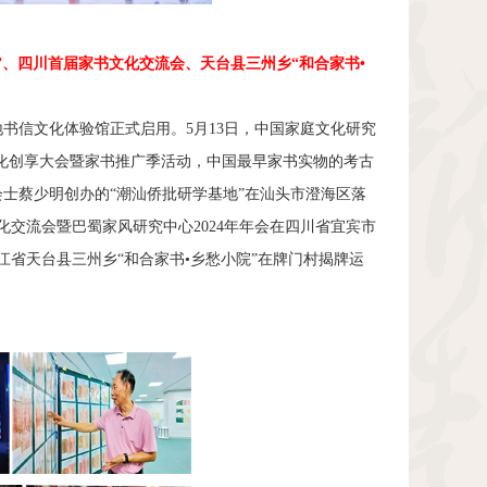
”、
四川首届家书文化交流会、
天台县三州乡“和合家书•
地书信文化体验馆正式启用。
5
月
13
日，中国家庭文化研究
文化创享大会暨家书推广季活动，中国最早家书实物的考古
士蔡少明创办的“潮汕侨批研学基地”在汕头市澄海区落
化交流会暨巴蜀家风研究中心
2024
年年会在四川省宜宾市
江省天台县三州乡“和合家书•乡愁小院”在牌门村揭牌运