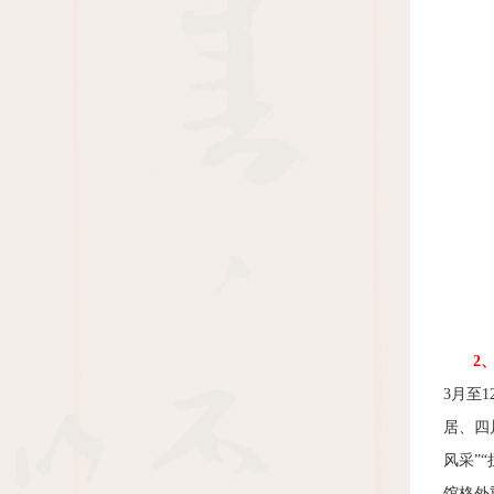
2
3
月至
1
居、四
风采”
馆格外