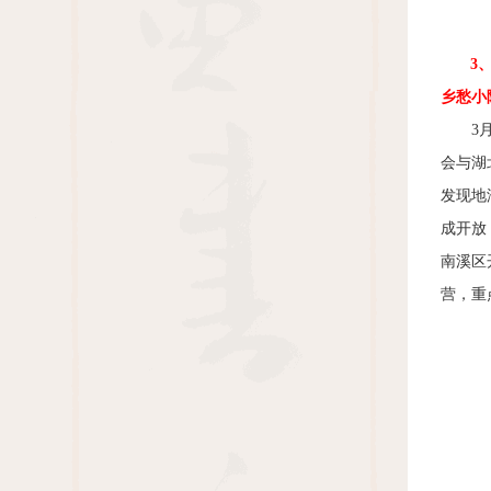
3
乡愁小
3
会与湖
发现地
成开放
南溪区
营，重