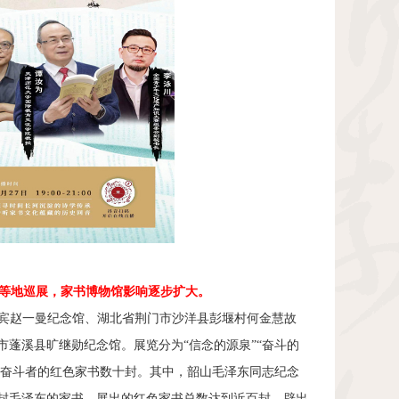
溪等地巡展，家书博物馆影响逐步扩大。
宜宾赵一曼纪念馆、湖北省荆门市沙洋县彭堰村何金慧故
蓬溪县旷继勋纪念馆。展览分为“信念的源泉”“奋斗的
期奋斗者的红色家书数十封。其中，韶山毛泽东同志纪念
封毛泽东的家书，展出的红色家书总数达到近百封，辟出