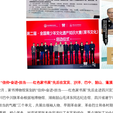
、“信仰•奋进•担当——红色家书展”先后在宜宾、沙洋、巴中、韶山、蓬
2
月，家书博物馆策划的“信仰•奋进•担当——红色家书展”先后走进四川
川巴中川陕革命根据地博物馆、湖南韶山毛泽东同志纪念馆、四川省遂宁市
“担当的气概”三个单元，共展出领袖人物、早期革命家、革命烈士和各时
重视，精心筹备，对原巡展版本内容进行了丰富和优化，重点增加了
30
余