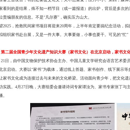
家看到的是结果，殊不知一档节目（或一篇报道）的出炉，背后是多次的
位责编朋友的信息。不是“凡尔赛”，确实压力山大。
望
2025
，抢救民间家书项目将迎来
20
周年，上半年肯定要搞纪念活动，拟提
拟组织家书赴台展，又是一件大事。大事要做，小事也要干。可见的“忙”
、第二届全国青少年文化遗产知识大赛（家书文化）在北京启动，家书文
月
21
日，由中国文物保护技术协会主办、中国儿童文学研究会语言艺术委
北京启动。大赛以“家书”为载体，通过线上答题、家书创作、线下展示
让家书文化成为连接过去与未来的文化桥梁。活动面向青少年，把文化遗
功实践。
4
月
27
日晚，大赛组委会邀请诗词专家谭汝为、家书专家张丁与
播。