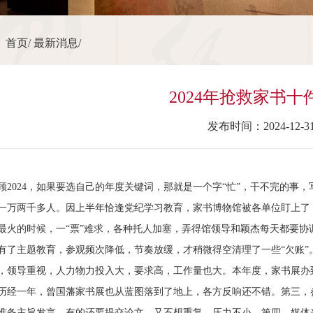
：
首页
/
最新消息
/
2024年抢救家书十
发布时间：2024-12-3
顾
2024
，如果要选自己的年度关键词，那就是一个字“忙”，干不完的事
一万两千多人。因上半年恰逢党纪学习教育，家书博物馆被各单位盯上了
最火的时候，一“票”难求，各种托人
加塞
，弄得馆领导和颖杰每天都要协
有了主题教育，参观频次降低，节奏放缓，才稍微得空清理了一些“欠账”
，领导重视，人力物力投入大，要求高，工作量也大。本年度，家书展办
历经一年，曾国藩家书展也从蓝图落到了地上，各方反响还不错。第三，
准备主旨发言，有的还要提交论文，又不想重复，压力不小。第四，媒体