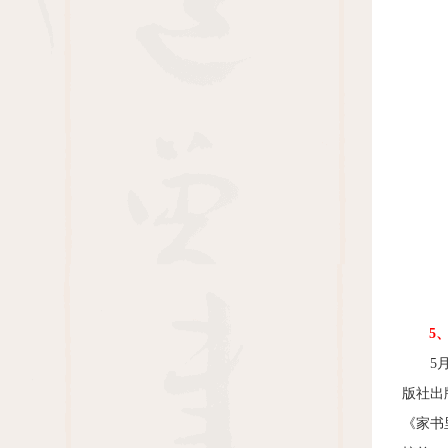
5
5
版社出
《家书