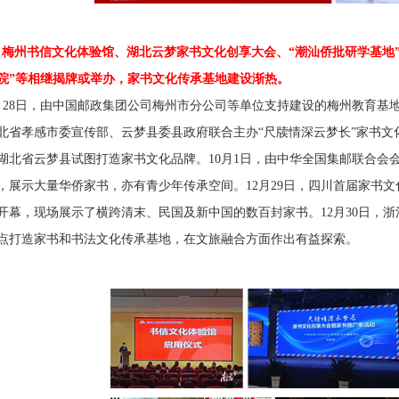
、梅州书信文化体验馆、湖北云梦家书文化创享大会、“潮汕侨批研学基地
院”等相继揭牌或举办，家书文化传承基地建设渐热。
月
28
日，由中国邮政集团公司梅州市分公司等单位支持建设的梅州教育基
北省孝感市委宣传部、云梦县委县政府联合主办“尺牍情深云梦长”家书
湖北省云梦县试图打造家书文化品牌。
10
月
1
日，由中华全国集邮联合会会
，展示大量华侨家书，亦有青少年传承空间。
12
月
29
日，四川首届家书文
开幕，现场展示了横跨清末、民国及新中国的数百封家书。
12
月
30
日，浙
点打造家书和书法文化传承基地，在文旅融合方面作出有益探索。